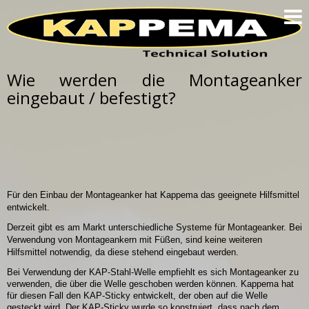
HOME
PRODUKTE
TECHNOLOGIE
Wie werden die Montageanker
eingebaut / befestigt?
DAS SIND WIR
ZUSAMMENARBEIT
NOCH FRAGEN?
FAQ
IMPRESSUM
Für den Einbau der Montageanker hat Kappema das geeignete Hilfsmittel
entwickelt.
Derzeit gibt es am Markt unterschiedliche Systeme für Montageanker. Bei
Verwendung von Montageankern mit Füßen, sind keine weiteren
Hilfsmittel notwendig, da diese stehend eingebaut werden.
Bei Verwendung der KAP-Stahl-Welle empfiehlt es sich Montageanker zu
verwenden, die über die Welle geschoben werden können. Kappema hat
für diesen Fall den KAP-Sticky entwickelt, der oben auf die Welle
gesteckt wird. Der KAP-Sticky wurde so konstruiert, dass nach dem