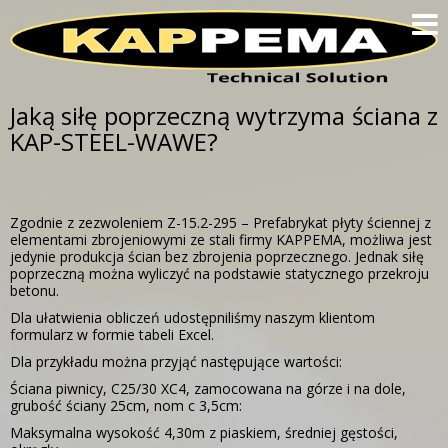
HOME
PRODUKTY
TECHNOLOGIA
Jaką siłę poprzeczną wytrzyma ściana z
KAP-STEEL-WAWE?
O NAS
WSPÓŁPRACA
WCIĄŻ SIĘ ZASTANAWIASZ?
FAQ
Zgodnie z zezwoleniem Z-15.2-295 – Prefabrykat płyty ściennej z
elementami zbrojeniowymi ze stali firmy KAPPEMA, możliwa jest
jedynie produkcja ścian bez zbrojenia poprzecznego. Jednak siłę
IMPRESSUM
poprzeczną można wyliczyć na podstawie statycznego przekroju
betonu.
Dla ułatwienia obliczeń udostępniliśmy naszym klientom
formularz w formie tabeli Excel.
Dla przykładu można przyjąć następujące wartości:
Ściana piwnicy, C25/30 XC4, zamocowana na górze i na dole,
grubość ściany 25cm, nom c 3,5cm:
Maksymalna wysokość 4,30m z piaskiem, średniej gęstości,