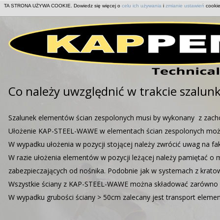
TA STRONA UŻYWA COOKIE. Dowiedz się więcej o
celu ich używania
i
zmianie ustawień
cookie
HOME
PRODUKTY
TECHNOLOGIA
Co należy uwzględnić w trakcie szalun
Szalunek elementów ścian zespolonych musi by wykonany z zacho
Ułożenie KAP-STEEL-WAWE w elementach ścian zespolonych może 
W wypadku ułożenia w pozycji stojącej należy zwrócić uwag na fak
W razie ułożenia elementów w pozycji leżącej należy pamiętać o 
zabezpieczających od nośnika. Podobnie jak w systemach z krato
Wszystkie ściany z KAP-STEEL-WAWE można składować zarówno w 
W wypadku grubości ściany > 50cm zalecany jest transport elemen