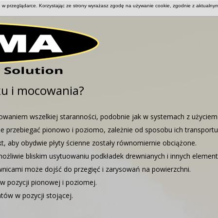
 w przeglądarce. Korzystając ze strony wyrażasz zgodę na używanie cookie, zgodnie z aktualnymi
O NAS
WSPÓŁPRACA
WCIĄŻ SIĘ
ku i mocowania?
waniem wszelkiej staranności, podobnie jak w systemach z użyciem 
przebiegać pionowo i poziomo, zależnie od sposobu ich transportu
t, aby obydwie płyty ścienne zostały równomiernie obciążone.
możliwie bliskim usytuowaniu podkładek drewnianych i innych elemen
wnicami może dojść do przegięć i zarysowań na powierzchni.
pozycji pionowej i poziomej.
tów w pozycji stojącej.