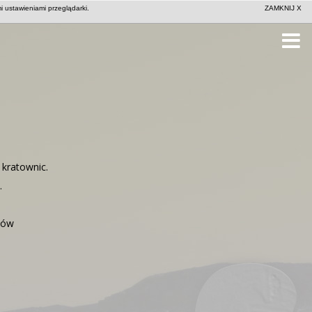
 ustawieniami przeglądarki.
ZAMKNIJ X
 ZASTANAWIASZ?
FAQ
IMPRESSUM
kratownic.
.
tów