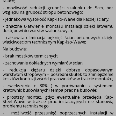
falach;
- możliwość redukcji grubości szalunku do 5cm, bez
względu na grubość stropu betonowego;
- jednakowa wysokość Kap-Iso-Wawe dla każdej ściany;
- znaczne ułatwienie montażu instalacji dzięki łatwemu
dostępowi do warstw szalunkowych;
- całkowita eliminacja pęknięć ścian betonowych dzięki
właściwościom technicznym Kap-Iso-Wawe;
Na budowie:
- brak mostków termicznych;
- zachowanie dokładnych wymiarów ścian;
- redukcja ciężaru dzięki dobrze dopasowanym
warstwom stropowym – pośredni skutek to zmniejszenie
kosztów kontuzji wśród pracowników w trakcie montażu;
- zwiększenie o 80% ( w porównaniu z systemem
kratownic budowlanych) tempa prac na budowie;
- prostszy montaż, gdyż ewentualne przecięcia Kap-
Steel-Wawe w trakcie prac instalacyjnych nie stanowią
problemu technicznego;
- możliwość przesunięć poprzecznych instalacji w