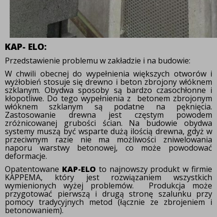
KAP- ELO:
Przedstawienie problemu w zakładzie i na budowie:
W chwili obecnej do wypełnienia większych otworów i
wyżłobień stosuje się drewno i beton zbrojony
włóknem
szklanym. Obydwa sposoby są bardzo czasochłonne i
kłopotliwe. Do tego wypełnienia z betonem zbrojonym
włóknem szklanym są podatne na pęknięcia.
Zastosowanie drewna jest częstym powodem
zróżnicowanej grubości ścian. Na budowie obydwa
systemy
muszą być wsparte dużą ilością drewna, gdyż w
przeciwnym razie nie ma możliwości zniwelowania
naporu warstwy betonowej, co może powodować
deformacje.
Opatentowane
KAP-ELO
to najnowszy produkt w firmie
KAPPEMA, który jest rozwiązaniem wszystkich
wymienionych wyżej problemów. Produkcja może
przygotować pierwszą i drugą stronę szalunku przy
pomocy tradycyjnych metod (łącznie ze zbrojeniem i
betonowaniem).