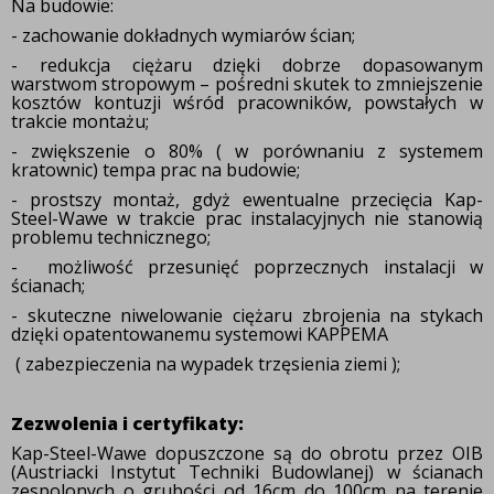
Na budowie:
- zachowanie dokładnych wymiarów ścian;
- redukcja ciężaru dzięki dobrze dopasowanym
warstwom stropowym – pośredni skutek to zmniejszenie
kosztów kontuzji wśród pracowników, powstałych w
trakcie montażu;
- zwiększenie o 80% ( w porównaniu z systemem
kratownic) tempa prac na budowie;
- prostszy montaż, gdyż ewentualne przecięcia Kap-
Steel-Wawe w trakcie prac instalacyjnych nie stanowią
problemu technicznego;
- możliwość przesunięć poprzecznych instalacji w
ścianach;
- skuteczne niwelowanie ciężaru zbrojenia na stykach
dzięki opatentowanemu systemowi KAPPEMA
( zabezpieczenia na wypadek trzęsienia ziemi );
Zezwolenia i certyfikaty:
Kap-Steel-Wawe dopuszczone są do obrotu przez OIB
(Austriacki Instytut Techniki Budowlanej) w ścianach
zespolonych o grubości od 16cm do 100cm na terenie