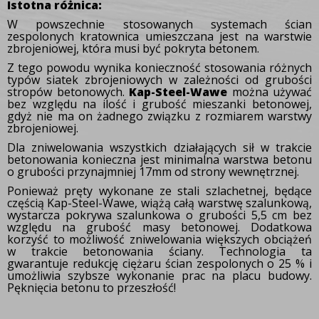
Istotna różnica:
W powszechnie stosowanych systemach ścian
zespolonych kratownica umieszczana jest na warstwie
zbrojeniowej, która musi być pokryta betonem.
Z tego powodu wynika konieczność stosowania różnych
typów siatek zbrojeniowych w zależności od grubości
stropów betonowych.
Kap-Steel-Wawe
można używać
bez względu na ilość i grubość mieszanki betonowej,
gdyż nie ma on żadnego związku z rozmiarem warstwy
zbrojeniowej.
Dla zniwelowania wszystkich działających sił w trakcie
betonowania konieczna jest minimalna
warstwa betonu
o grubości przynajmniej 17mm od strony wewnętrznej.
Ponieważ pręty wykonane ze stali szlachetnej, będące
częścią Kap-Steel-Wawe, wiążą całą warstwę
szalunkową,
wystarcza pokrywa szalunkowa o grubości 5,5 cm bez
względu na grubość masy betonowej. Dodatkowa
korzyść to możliwość zniwelowania większych obciążeń
w trakcie betonowania ściany. Technologia ta
gwarantuje redukcję ciężaru ścian zespolonych o 25 % i
umożliwia szybsze wykonanie prac na placu budowy.
Pęknięcia betonu to przeszłość!