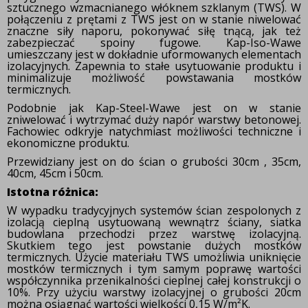
sztucznego
wzmacnianego włóknem szklanym (TWS). W
połączeniu z prętami z TWS jest
on
w stanie niwelować
znaczne siły naporu, pokonywać siłę tnącą, jak też
zabezpieczać spoiny fugowe.
Kap-Iso-Wawe
umieszczany jest w dokładnie uformowanych elementach
izolacyjnych. Zapewnia to
stałe usytuowanie produktu i
minimalizuje możliwość powstawania mostków
termicznych.
Podobnie jak Kap-Steel-Wawe jest on w stanie
zniwelować i wytrzymać duży napór warstwy betonowej.
Fachowiec odkryje natychmiast możliwości techniczne i
ekonomiczne produktu.
Przewidziany jest on do ścian o grubości 30cm , 35cm,
40cm, 45cm i 50cm.
Istotna różnica:
W wypadku tradycyjnych systemów ścian zespolonych z
izolacją cieplną usytuowaną wewnątrz ściany, siatka
budowlana przechodzi przez warstwę izolacyjną.
Skutkiem tego jest powstanie dużych mostków
termicznych.
Użycie materiału TWS umożliwia uniknięcie
mostków termicznych i tym samym poprawę wartości
współczynnika przenikalności cieplnej całej konstrukcji o
10%. P
rzy użyciu warstwy izolacyjnej o grubości 20cm
można osiągnąć wartości wielkości 0,15 W/m²K.