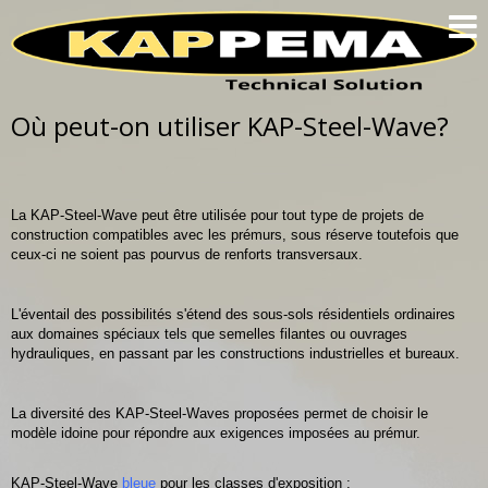
ACCUEIL
PRODUITS
TECHNOLOGIE
Où peut-on utiliser KAP-Steel-Wave?
QUI SOMMES NOUS
COOPÉRATION
La KAP-Steel-Wave peut être utilisée pour tout type de projets de
ENCORE DES QUESTIONS?
FAQ
construction compatibles avec les prémurs, sous réserve toutefois que
ceux-ci ne soient pas pourvus de renforts transversaux.
MENTIONS LÉGALES
L'éventail des possibilités s'étend des sous-sols résidentiels ordinaires
aux domaines spéciaux tels que semelles filantes ou ouvrages
hydrauliques, en passant par les constructions industrielles et bureaux.
La diversité des KAP-Steel-Waves proposées permet de choisir le
modèle idoine pour répondre aux exigences imposées au prémur.
KAP-Steel-Wave
bleue
pour les classes d'exposition :