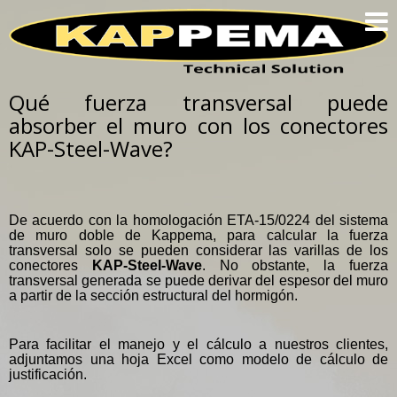
HOME
PRODUCTOS
TECNOLOGIA
Qué fuerza transversal puede
absorber el muro con los conectores
QUIÉNES SOMOS
COLABORACIÓN
KAP-Steel-Wave?
¿ALGUNA PREGUNTA?
FAQ
De acuerdo con la homologación ETA-15/0224 del sistema
AVISO LEGAL
de muro doble de Kappema, para calcular la fuerza
transversal solo se pueden considerar las varillas de los
conectores
KAP-Steel-Wave
. No obstante, la fuerza
transversal generada se puede derivar del espesor del muro
a partir de la sección estructural del hormigón.
Para facilitar el manejo y el cálculo a nuestros clientes,
adjuntamos una hoja Excel como modelo de cálculo de
justificación.