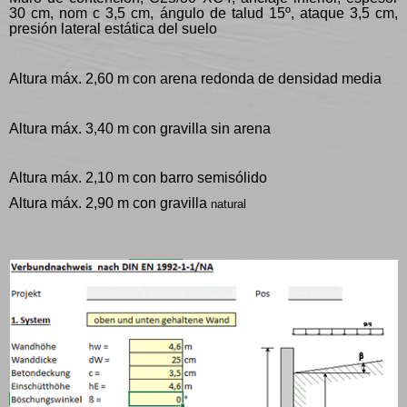
30 cm, nom c 3,5 cm, ángulo de talud 15º, ataque 3,5 cm,
presión lateral estática del suelo
Altura máx. 2,60 m con arena redonda de densidad media
Altura máx. 3,40 m con gravilla sin arena
Altura máx. 2,10 m con barro semisólido
Altura máx. 2,90 m con gravilla
natural